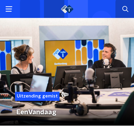
Uitzending gemist
EenVandaag