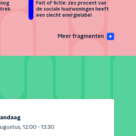
 nog
Feit of fictie: zes procent van
rtrek
de sociale huurwoningen heeft
een slecht energielabel
Meer fragmenten
andaag
augustus
12:00 - 13:30