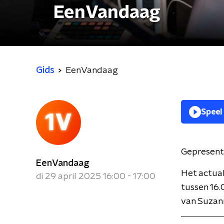
EenVandaag
Gids
EenVandaag
Speel
Gepresent
EenVandaag
Het actua
di 29 april 2025 16:00 - 17:00
tussen 16.
van Suzan