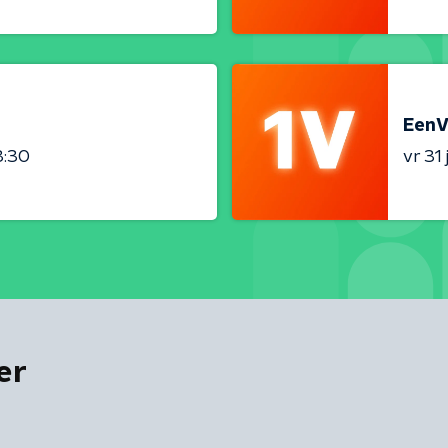
EenV
3:30
vr 31 j
er