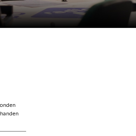
zonden
n handen