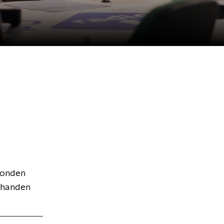
zonden
n handen