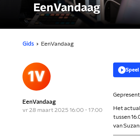
EenVandaag
Gids
EenVandaag
Speel
Gepresent
EenVandaag
Het actua
vr 28 maart 2025 16:00 - 17:00
tussen 16.
van Suzan