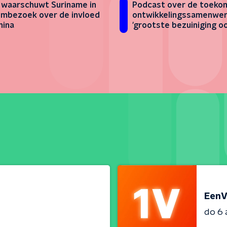
 waarschuwt Suriname in
Podcast over de toeko
embezoek over de invloed
ontwikkelingssamenwer
hina
'grootste bezuiniging oo
EenV
do 6