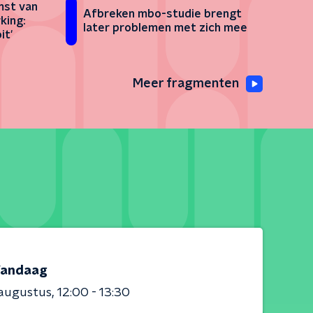
mst van
Afbreken mbo-studie brengt
king:
later problemen met zich mee
it'
Meer fragmenten
andaag
 augustus
12:00 - 13:30