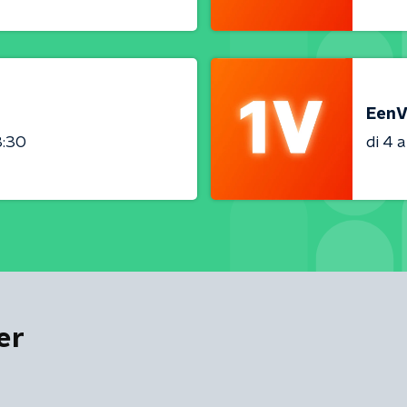
EenV
3:30
di 4 
er