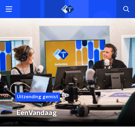
Uitzending gemist
EenVandaag