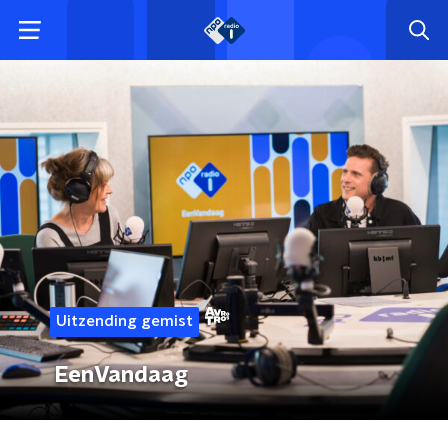
Uitzending gemist
EenVandaag