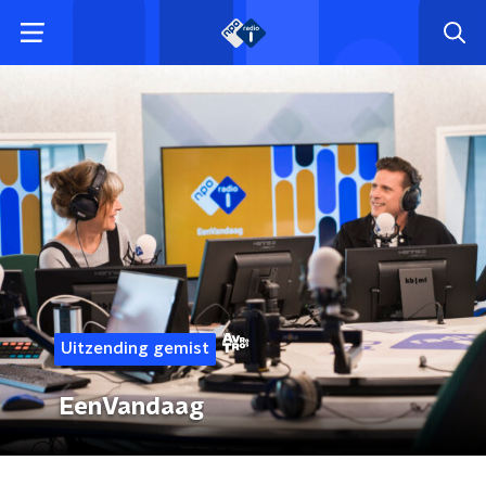
Uitzending gemist
EenVandaag