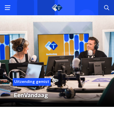
Uitzending gemist
EenVandaag