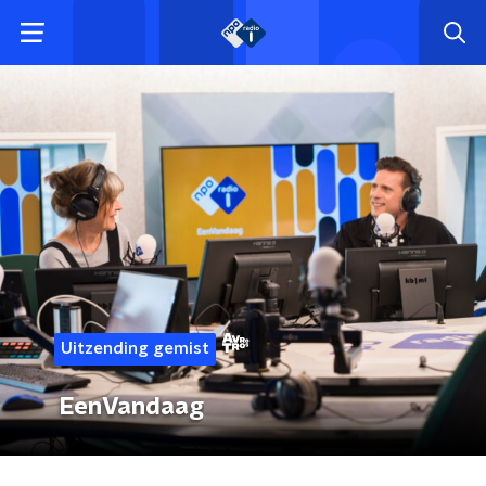
Uitzending gemist
EenVandaag