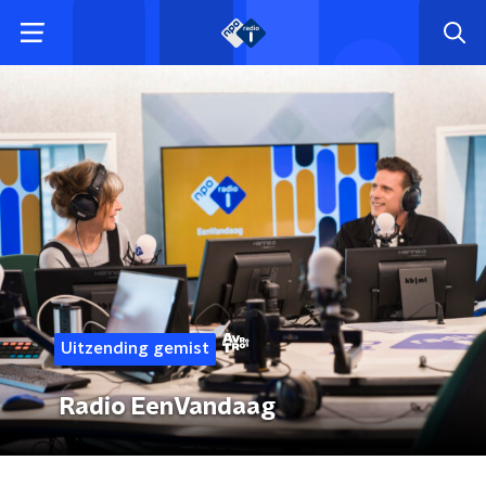
Uitzending gemist
Radio EenVandaag