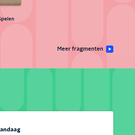
Spelen
Meer fragmenten
andaag