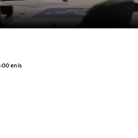
6:00
en is