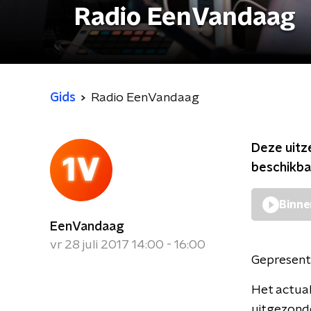
Radio EenVandaag
Gids
Radio EenVandaag
Deze uitz
beschikba
Binne
EenVandaag
vr 28 juli 2017 14:00 - 16:00
Gepresent
Het actua
uitgezonde