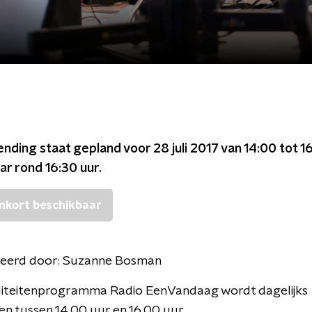
ending staat gepland voor
28 juli 2017 van 14:00 tot 1
ar rond
16:30
uur.
nkort beschikbaar
eerd door:
Suzanne Bosman
liteitenprogramma Radio EenVandaag wordt dagelijks
n tussen 14.00 uur en 16.00 uur.