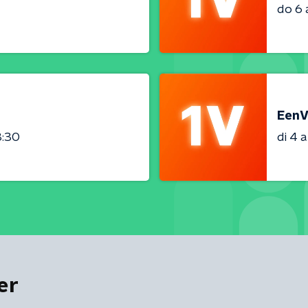
do 6
EenV
3:30
di 4 
er