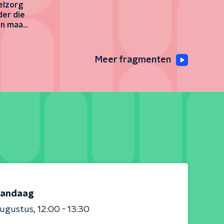
elzorg
der die
en maar
Meer fragmenten
andaag
augustus
12:00 - 13:30