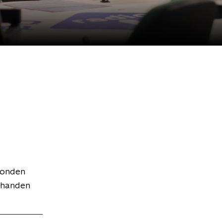
zonden
n handen