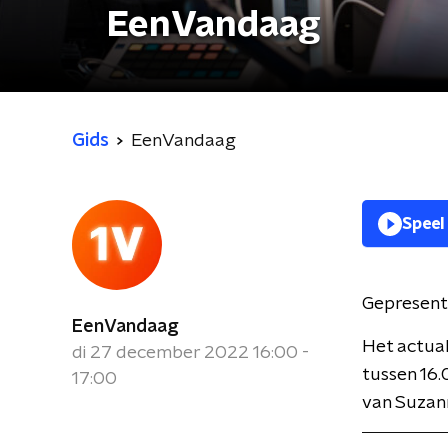
EenVandaag
Gids
EenVandaag
Speel
Gepresent
EenVandaag
Het actua
di 27 december 2022 16:00 -
tussen 16.
17:00
van Suzan