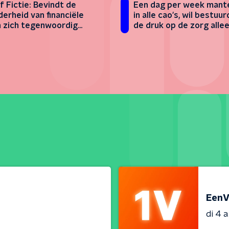
f Fictie: Bevindt de
Een dag per week mant
erheid van financiële
in alle cao's, wil bestuur
 zich tegenwoordig
de druk op de zorg alle
n Londen?
ziet toenemen
EenV
di 4 