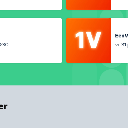
EenV
3:30
vr 31 j
er