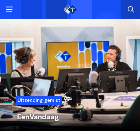
Uitzending gemist
EenVandaag