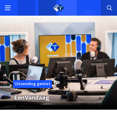
Uitzending gemist
EenVandaag