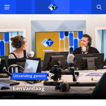
Uitzending gemist
EenVandaag