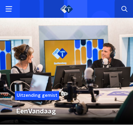
Uitzending gemist
EenVandaag