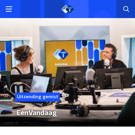
Uitzending gemist
EenVandaag