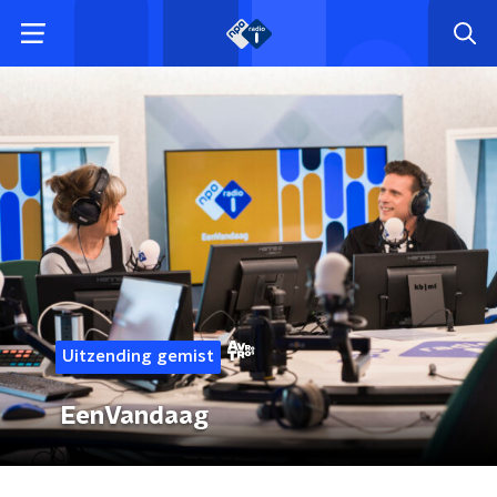
Uitzending gemist
EenVandaag