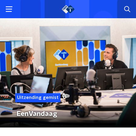
Uitzending gemist
EenVandaag