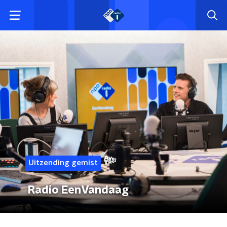
Uitzending gemist
Radio EenVandaag