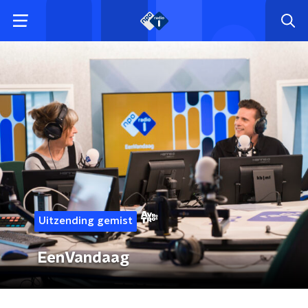
Uitzending gemist
EenVandaag