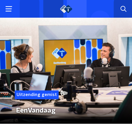
Uitzending gemist
EenVandaag