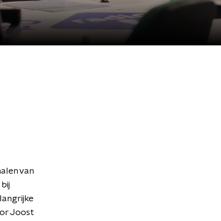
halen van
bij
langrijke
or Joost