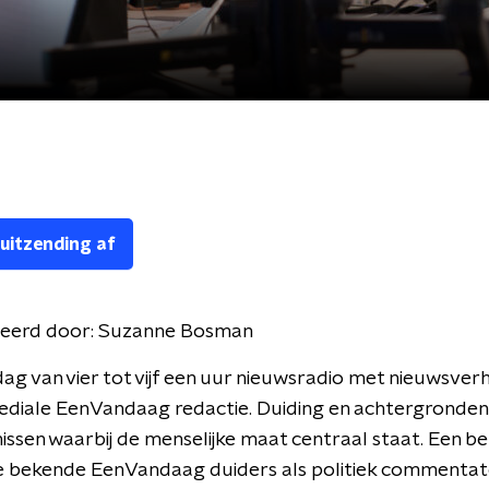
 uitzending af
eerd door:
Suzanne Bosman
ag van vier tot vijf een uur nieuwsradio met nieuwsver
diale EenVandaag redactie. Duiding en achtergronden 
ssen waarbij de menselijke maat centraal staat. Een be
de bekende EenVandaag duiders als politiek commentat