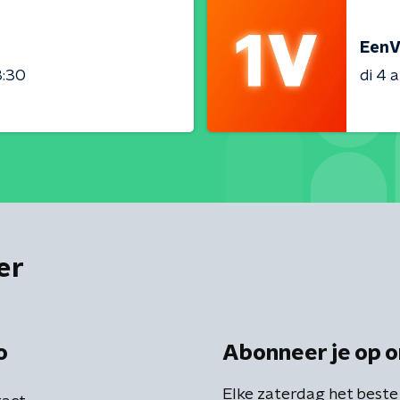
EenV
3:30
di 4 
er
o
Abonneer je op o
Elke zaterdag het beste