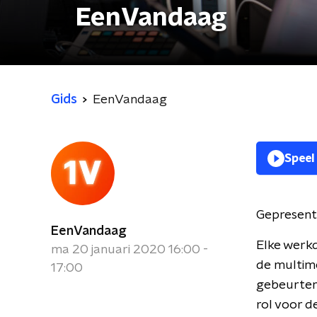
EenVandaag
Gids
EenVandaag
Speel
Gepresent
EenVandaag
Elke werkd
ma 20 januari 2020 16:00 -
de multime
17:00
gebeurteni
rol voor 