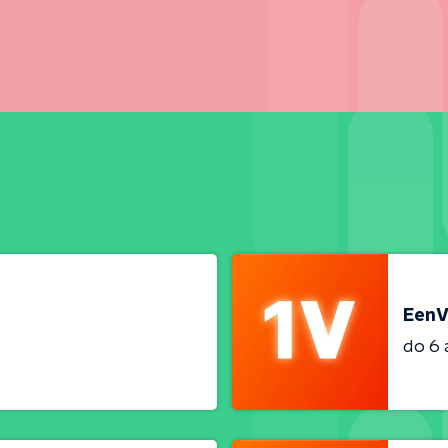
EenV
do 6