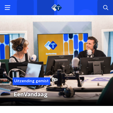
Uitzending gemist
EenVandaag