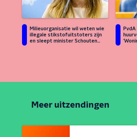
Milieuorganisatie wil weten wie
PvdA 
illegale stikstofuitstoters zijn
huurv
en sleept minister Schouten
'Woni
voor de rechter
verdi
Meer uitzendingen