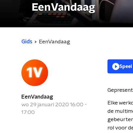
EenVandaag
Gids
EenVandaag
Speel
Gepresent
EenVandaag
Elke werkd
wo 29 januari 2020 16:00 -
de multime
17:00
gebeurteni
rol voor 