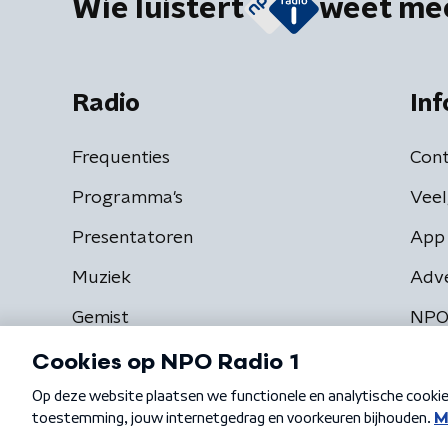
Wie luistert
weet me
Radio
Inf
Frequenties
Cont
Programma's
Veel
Presentatoren
App 
Muziek
Adv
Gemist
NPO
Algemene voorwaarden
Privacybeleid