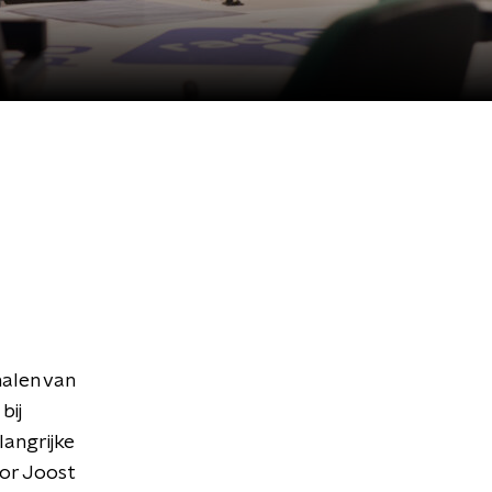
halen van
bij
langrijke
or Joost