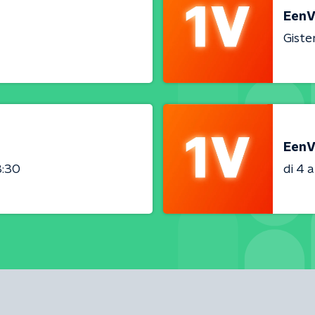
EenV
Giste
EenV
3:30
di 4 