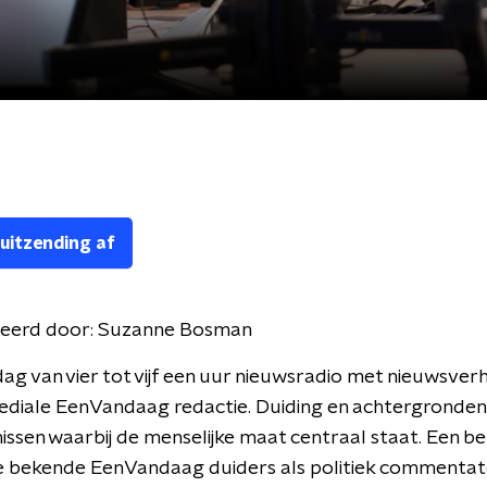
 uitzending af
eerd door:
Suzanne Bosman
ag van vier tot vijf een uur nieuwsradio met nieuwsver
diale EenVandaag redactie. Duiding en achtergronden 
ssen waarbij de menselijke maat centraal staat. Een be
de bekende EenVandaag duiders als politiek commentat