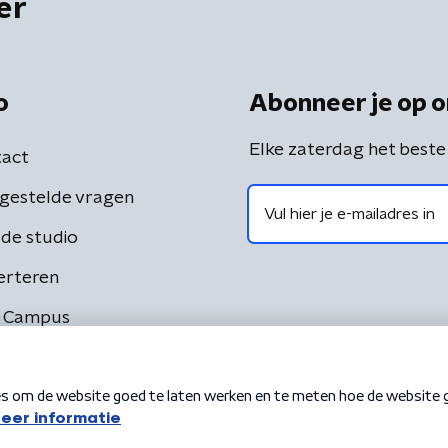
er
o
Abonneer je op o
Elke zaterdag het beste
act
gestelde vragen
de studio
erteren
 Campus