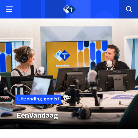
Uitzending gemist
EenVandaag