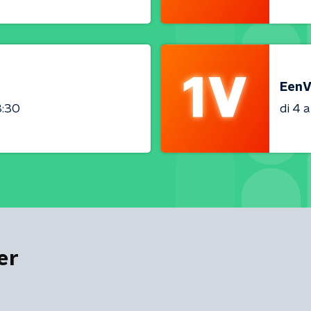
EenV
3:30
di 4 
er