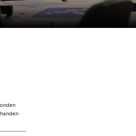
zonden
n handen