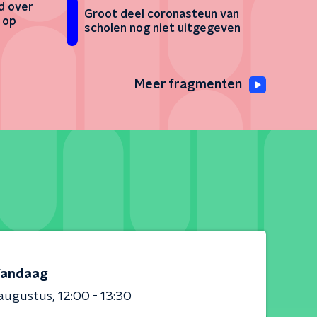
d over
Groot deel coronasteun van
 op
scholen nog niet uitgegeven
Meer fragmenten
andaag
 augustus
12:00 - 13:30