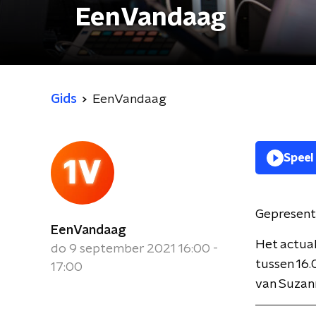
EenVandaag
Gids
EenVandaag
Speel
Gepresent
EenVandaag
Het actua
do 9 september 2021 16:00 -
tussen 16.
17:00
van Suzan