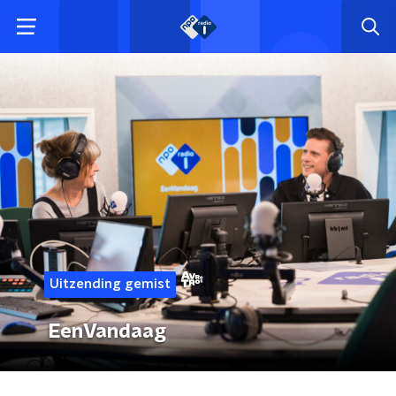
Uitzending gemist
EenVandaag