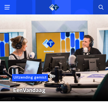
Uitzending gemist
EenVandaag