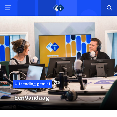
Uitzending gemist
EenVandaag