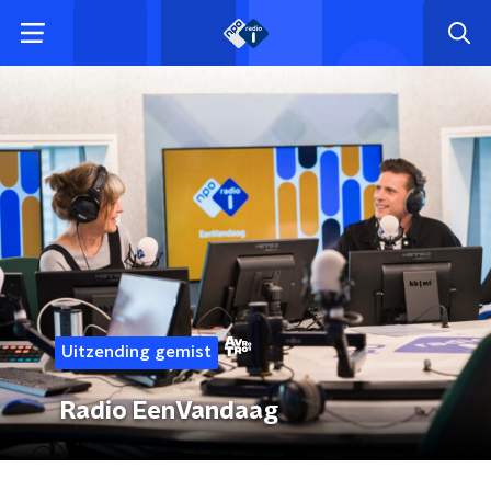
Uitzending gemist
Radio EenVandaag