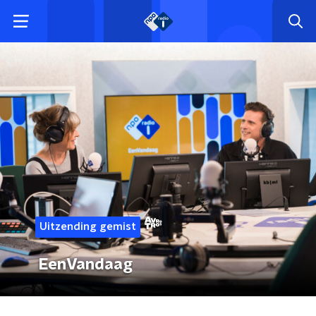
Uitzending gemist
EenVandaag