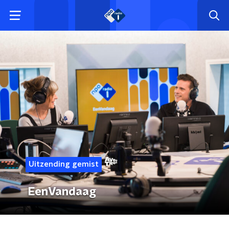
Uitzending gemist
EenVandaag