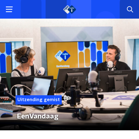
Uitzending gemist
EenVandaag