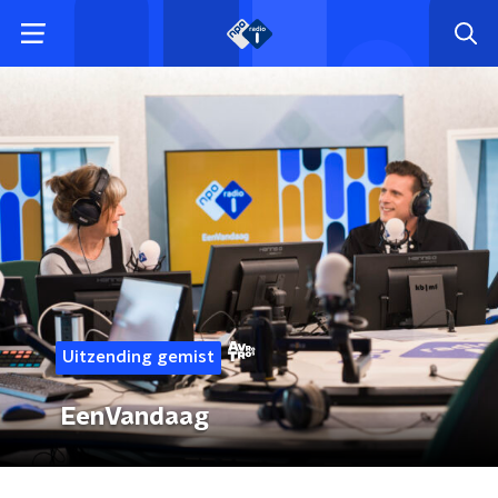
Uitzending gemist
EenVandaag