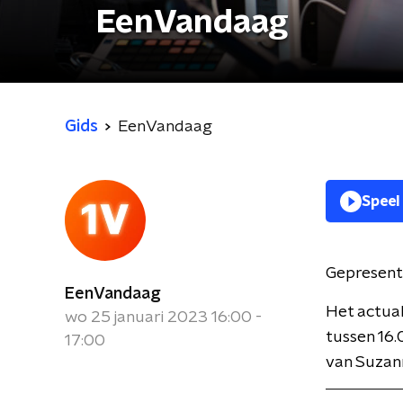
EenVandaag
Gids
EenVandaag
Speel
Gepresent
EenVandaag
Het actua
wo 25 januari 2023 16:00 -
tussen 16.
17:00
van Suzan