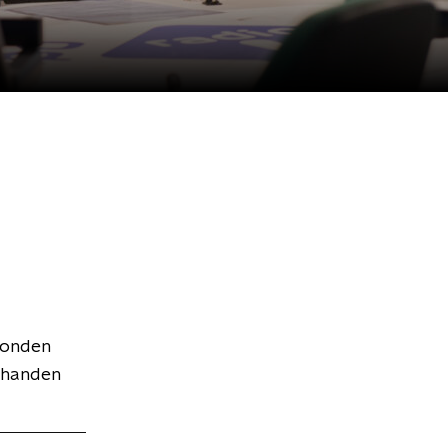
zonden
n handen