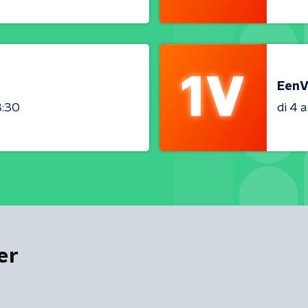
EenV
3:30
di 4 
er