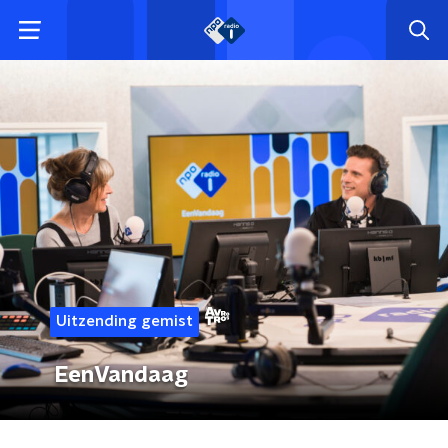
Uitzending gemist
EenVandaag