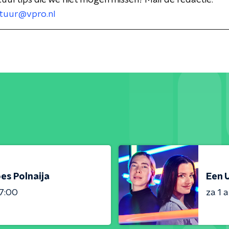
tuurtips die we niet mogen missen? Mail de redactie:
tuur@vpro.nl
es Polnaija
Een U
7:00
za 1 