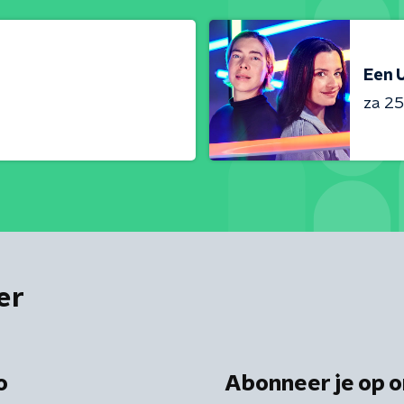
Een U
za 25 
er
o
Abonneer je op o