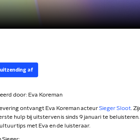
 uitzending af
eerd door:
Eva Koreman
flevering ontvangt Eva Koreman acteur
Sieger Sloot
. Z
ste hulp bij uitsterven is sinds 9 januari te beluisteren.
cultuurtips met Eva en de luisteraar.
n Sieger: