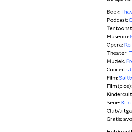
Boek:
I ha
Podcast:
C
Tentoonste
Museum:
Opera:
Rei
Theater:
T
Muziek:
Fr
Concert:
J
Film:
Salt
Film (bios)
Kindercul
Serie:
Koni
Club/uitg
Gratis: av