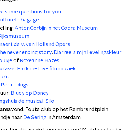
ve some questions for you
ulturele bagage
lling:
Anton Corbijn in het Cobra Museum
Rijksmuseum
naert de V. van Holland Opera
he never ending story
,
Diarree is mijn lievelingskleur
oukje
of
Roxeanne Hazes
urassic Park met live filmmuziek
burn
:
Poor things
tuur:
Bluey op Disney
ngshuis de musical
,
Silo
aansavond: Foute club op het Rembrandtplein
ondje naar
De Sering
in Amsterdam