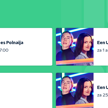
es Polnaija
Een U
7:00
za 1 
Een U
za 25 