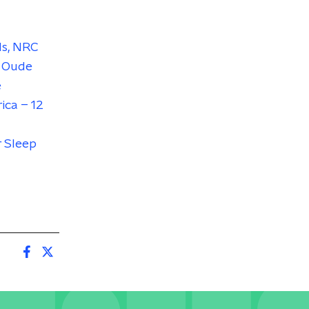
s,
NRC
,
Oude
e
ica – 12
 Sleep