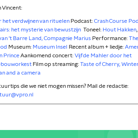
n Vincent:
 het verdwijnen van rituelen
Podcast:
Crash Course Pod
airs: het mysterie van bewustzijn
Toneel:
Hout Hakken
an ’t Barre Land,
Compagnie Marius
Performance:
Th
ood
Museum:
Museum Insel
Recent album + liedje:
Amer
n Prince
Aankomend concert:
Vijfde Mahler door het
ebouworkest
Film op streaming:
Taste of Cherry,
Winter
an and a camera
tuurtips die we niet mogen missen? Mail de redactie:
tuur@vpro.nl