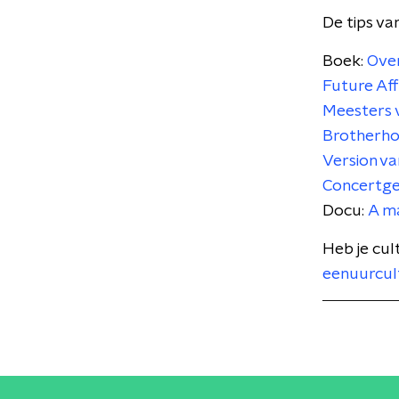
De tips va
Boek:
Over
Future Aff
Meesters v
Brotherh
Version va
Concertg
Docu:
A m
Heb je cul
eenuurcul