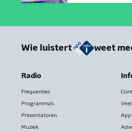
Wie luistert
weet me
Radio
Inf
Frequenties
Cont
Programma's
Veel
Presentatoren
App 
Muziek
Adv