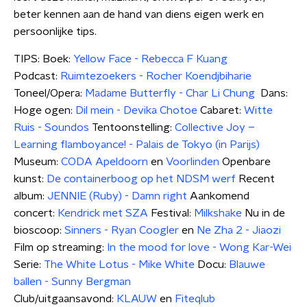
beter kennen aan de hand van diens eigen werk en
persoonlijke tips.
TIPS: Boek:
Yellow Face - Rebecca F Kuang
Podcast:
Ruimtezoekers - Rocher Koendjbiharie
Toneel/Opera:
Madame Butterfly - Char Li Chung
Dans:
Hoge ogen:
Dil mein - Devika Chotoe
Cabaret:
Witte
Ruis - Soundos
Tentoonstelling:
Collective Joy –
Learning flamboyance! - Palais de Tokyo (in Parijs)
Museum:
CODA Apeldoorn
en
Voorlinden
Openbare
kunst:
De containerboog op het NDSM werf
Recent
album:
JENNIE (Ruby) - Damn right
Aankomend
concert:
Kendrick met SZA
Festival:
Milkshake
Nu in de
bioscoop:
Sinners - Ryan Coogler
en
Ne Zha 2 - Jiaozi
Film op streaming:
In the mood for love - Wong Kar-Wei
Serie:
The White Lotus - Mike White
Docu:
Blauwe
ballen - Sunny Bergman
Club/uitgaansavond:
KLAUW
en
Fiteqlub