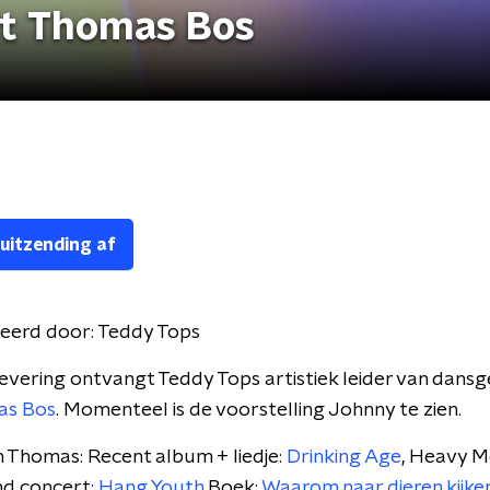
et Thomas Bos
 uitzending af
eerd door:
Teddy Tops
levering ontvangt Teddy Tops artistiek leider van dans
as
Bos
. Momenteel is de voorstelling Johnny te zien.
n Thomas: Recent album + liedje:
Drinking Age
, Heavy M
d concert:
Hang Youth
Boek:
Waarom naar dieren kijke