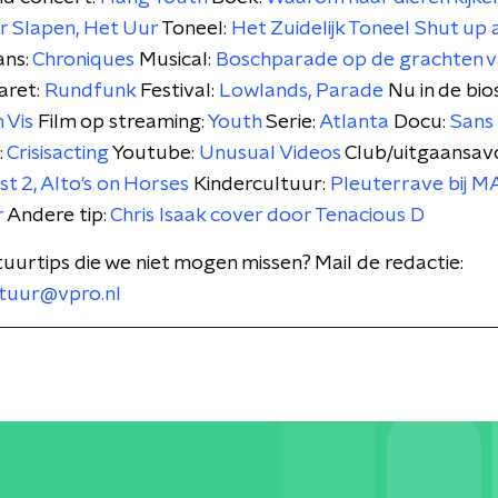
r Slapen,
Het Uur
Toneel:
Het Zuidelijk Toneel Shut up 
ns:
Chroniques
Musical:
Boschparade op de grachten 
aret:
Rundfunk
Festival:
Lowlands,
Parade
Nu in de bio
 Vis
Film op streaming:
Youth
Serie:
Atlanta
Docu:
Sans 
:
Crisisacting
Youtube:
Unusual Videos
Club/uitgaansav
t 2, Alto's on Horses
Kindercultuur:
Pleuterrave bij 
r
Andere tip:
Chris Isaak cover door Tenacious D
tuurtips die we niet mogen missen? Mail de redactie:
tuur@vpro.nl