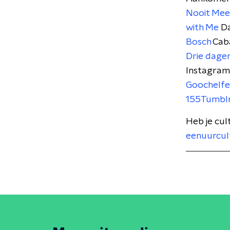
Nooit Mee
with Me
Da
Bosch
Cab
Drie dagen
Instagram
Goochelfes
155Tumbl
Heb je cul
eenuurcul