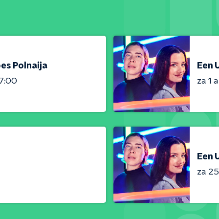
es Polnaija
Een U
7:00
za 1 
Een U
za 25 