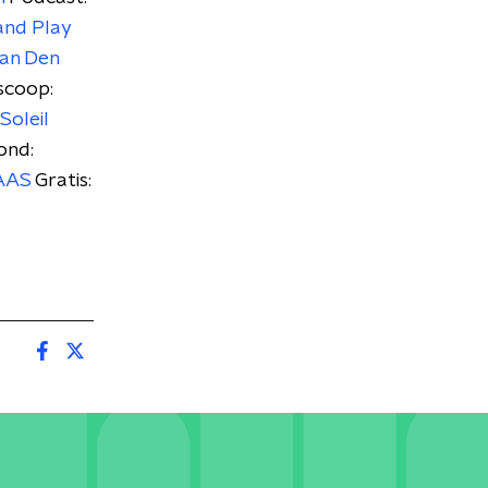
and Play
van Den
scoop:
Soleil
ond:
MAAS
Gratis: