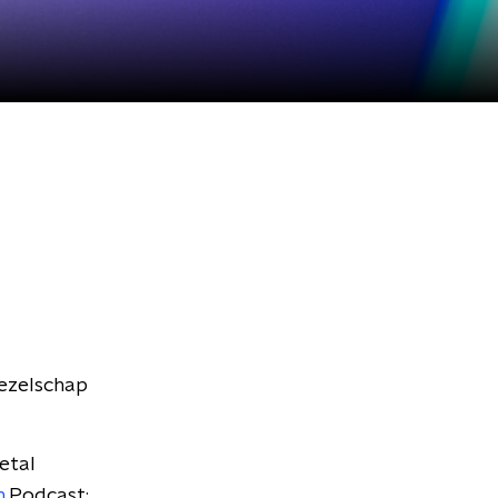
gezelschap
etal
n
Podcast: