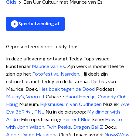
Gids
Een Uur Cultuur met Maurice van Es
Speel uitzending af
Gepresenteerd door:
Teddy Tops
In deze aflevering ontvangt Teddy Tops visueel
kunstenaar
Maurice van Es
. Zijn werk is momenteel te
zien op het
Fotofestival Naarden
. Hij deelt zijn
cultuurtips met Teddy en de luisteraar. De tips van
Maurice: Boek:
Het boek tegen de Dood
Podcast:
Maupy’s
,
Voorruit
Cabaret:
Raoul Heertje
,
Comedy Club
Haug
Museum:
Rijksmuseum van Oudheden
Muziek:
Ave
Eva 369 +/-
,
PNL
Nu in de bioscoop:
My dinner with
Andre
Film op streaming:
Perfect Blue
Serie:
How to
with John Wilson
,
Twin Peaks,
Dragon Ball Z
Docu:
Alone,
Diego Maradona
Club/uitgaansavond:
Now&Wow