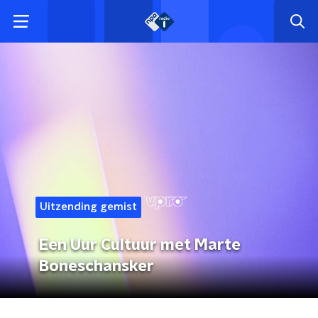
Uitzending gemist
Een Uur Cultuur met Marte
Boneschansker