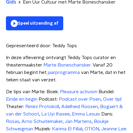
Gids
Een Uur Cultuur met Marte Boneschansker
Speel uitzending af
Gepresenteerd door:
Teddy Tops
In deze aflevering ontvangt Teddy Tops curator en
theatermaakster
Marte Boneschansker.
Vanaf 20
februari begint het
jaarprogramma
van Marte, dat in het
teken staat van verzet.
De tips van Marte: Boek:
Pleasure activism
Bundel:
Einde en begin
Podcast:
Podcast over Poen
,
Over tijd
Theater:
Rimini Protokoll
,
Adelheid Roosen
,
Bogaert &
van der Schoot
,
La Uyi Ihasee
,
Emma Lesuis
Dans:
Rosas
,
Arno Schuitemaker
,
Jan Martens
,
Boukje
Schweigman
Muziek:
Karima El Fillali
,
OTION
,
Jeanne Lee