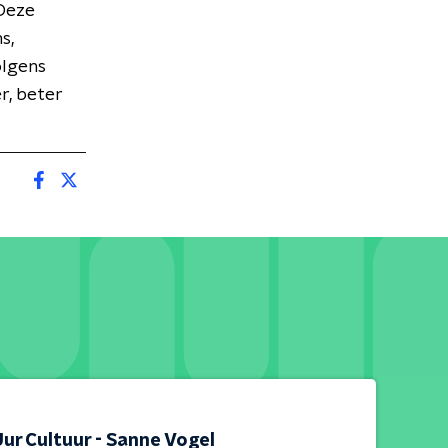
 Deze
s,
olgens
r, beter
ur Cultuur - Sanne Vogel