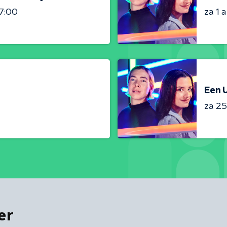
7:00
za 1 
Een U
za 25 
er