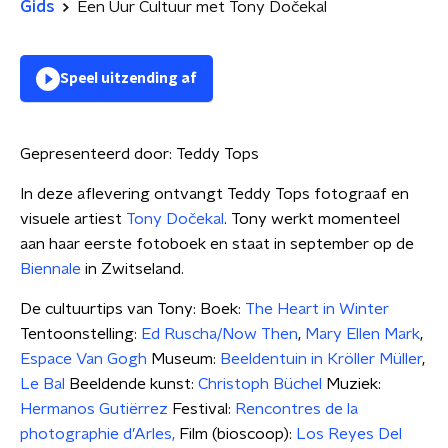
Gids
Een Uur Cultuur met Tony Dočekal
Speel uitzending af
Gepresenteerd door:
Teddy Tops
In deze aflevering ontvangt Teddy Tops fotograaf en
visuele artiest
Tony Dočekal
. Tony werkt momenteel
aan haar eerste fotoboek en staat in september op de
Biennale
in Zwitseland.
De cultuurtips van Tony: Boek:
The Heart in Winter
Tentoonstelling:
Ed Ruscha/Now Then
,
Mary Ellen Mark
,
Espace Van Gogh
Museum:
Beeldentuin in Kröller Müller
,
Le Bal
Beeldende kunst:
Christoph Büchel
Muziek:
Hermanos Gutiërrez
Festival:
Rencontres de la
photographie d’Arles,
Film (bioscoop):
Los Reyes Del