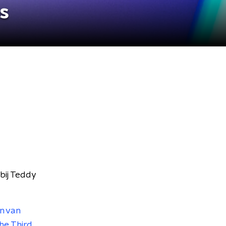
s
 bij Teddy
n van
he Third