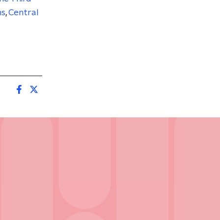
ms
,
Central