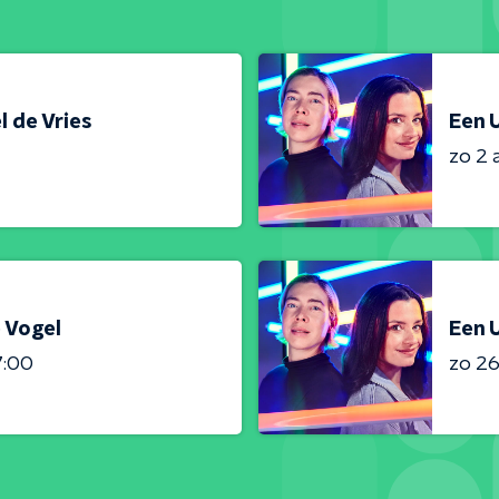
l de Vries
Een U
zo 2 
e Vogel
Een 
7:00
zo 26 