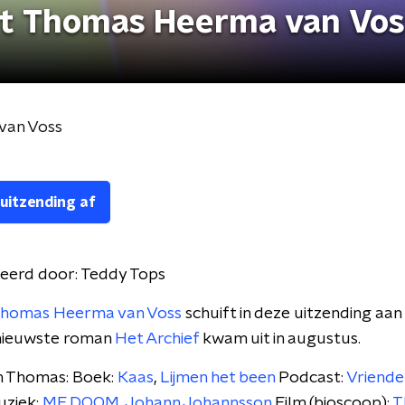
et Thomas Heerma van Vos
van Voss
 uitzending af
eerd door:
Teddy Tops
homas Heerma van Voss
schuift in deze uitzending aan
 nieuwste roman
Het Archief
kwam uit in augustus.
an Thomas: Boek:
Kaas
,
Lijmen het been
Podcast:
Vriende
ziek:
MF DOOM
,
Johann Johannsson
Film (bioscoop):
T