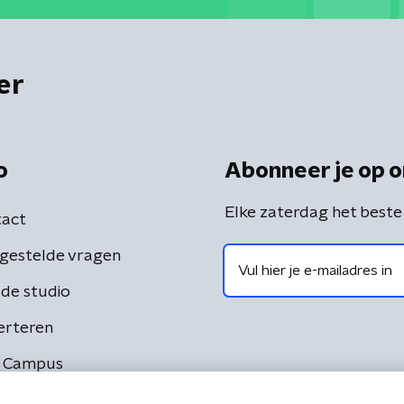
er
o
Abonneer je op o
Elke zaterdag het beste
act
gestelde vragen
de studio
erteren
 Campus