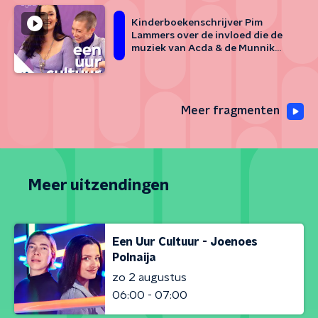
Kinderboekenschrijver Pim
Lammers over de invloed die de
muziek van Acda & de Munnik
heeft gehad op zijn leven
Meer fragmenten
Meer uitzendingen
Een Uur Cultuur - Joenoes
Polnaija
zo 2 augustus
06:00 - 07:00