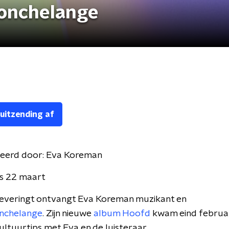
Nonchelange
 uitzending af
eerd door:
Eva Koreman
s 22 maart
fleveringt ontvangt Eva Koreman muzikant en
nchelange
. Zijn nieuwe
album Hoofd
kwam eind februari 
cultuurtips met Eva en de luisteraar.