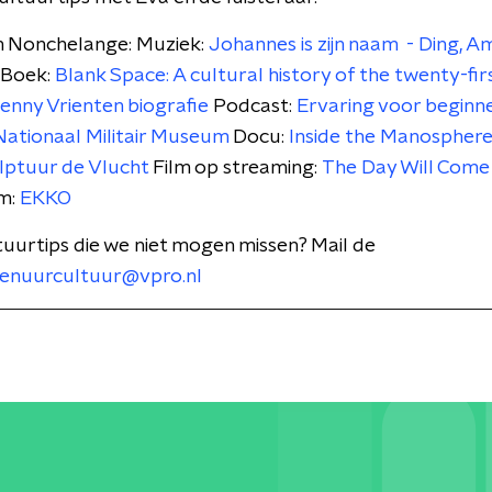
an Nonchelange: Muziek:
Johannes is zijn naam - Ding, A
Boek:
Blank Space: A cultural history of the twenty-fir
enny Vrienten biografie
Podcast:
Ervaring voor beginn
Nationaal Militair Museum
Docu:
Inside the Manospher
lptuur de Vlucht
Film op streaming:
The Day Will Come
m:
EKKO
tuurtips die we niet mogen missen? Mail de
enuurcultuur@vpro.nl