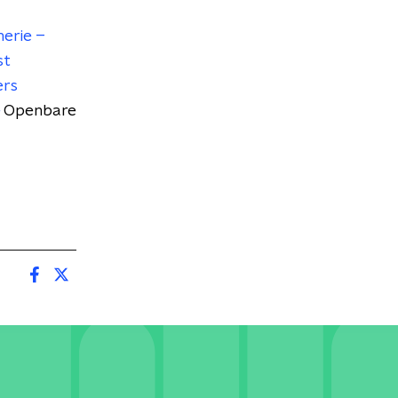
merie –
st
ers
e
Openbare