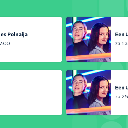
es Polnaija
Een U
7:00
za 1 
Een U
za 25 