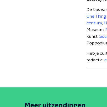
De tips v
One Thing
century
,
H
Museum:
kunst:
Scu
Poppodiu
Heb je cul
redactie:
e
Meer uitzendingen