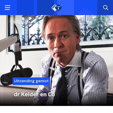
Uitzending gemist
dr Kelder en Co