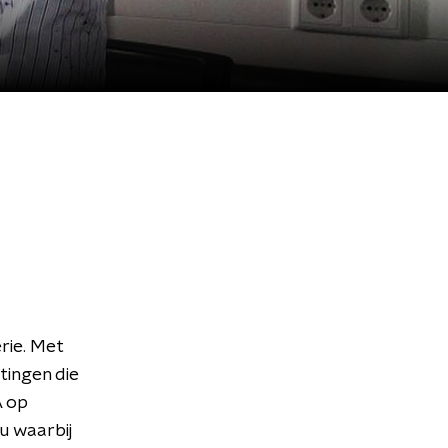
rie. Met
tingen die
A op
u waarbij