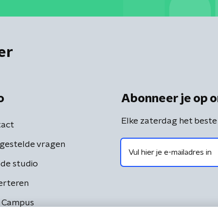
er
o
Abonneer je op o
Elke zaterdag het beste
act
gestelde vragen
de studio
erteren
 Campus