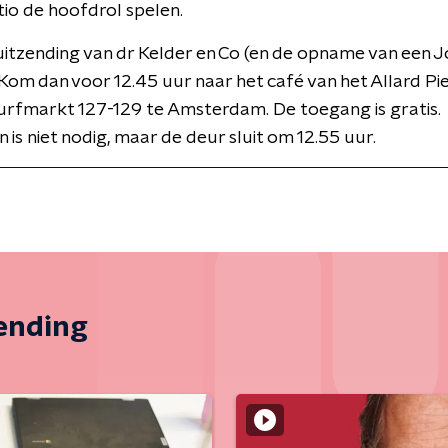
tio de hoofdrol spelen.
 uitzending van dr Kelder en Co (en de opname van een J
Kom dan voor 12.45 uur naar het café van het Allard Pi
urfmarkt 127-129 te Amsterdam. De toegang is gratis.
is niet nodig, maar de deur sluit om 12.55 uur.
zending