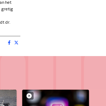
an het
 gretig
dt dr.