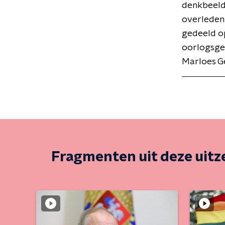
denkbeelde
overleden 
gedeeld o
oorlogsgew
Marloes G
Fragmenten uit deze uit