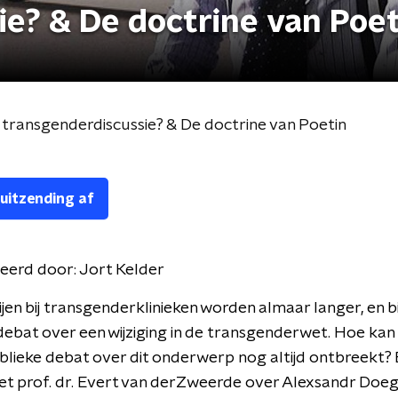
e? & De doctrine van Poet
e transgenderdiscussie? & De doctrine van Poetin
 uitzending af
eerd door:
Jort Kelder
jen bij transgenderklinieken worden almaar langer, en 
ebat over een wijziging in de transgenderwet. Hoe kan
blieke debat over dit onderwerp nog altijd ontbreekt? 
t prof. dr. Evert van derZweerde over Alexsandr Doeg