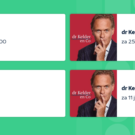
dr Ke
:00
za 25 
dr Ke
za 11 j