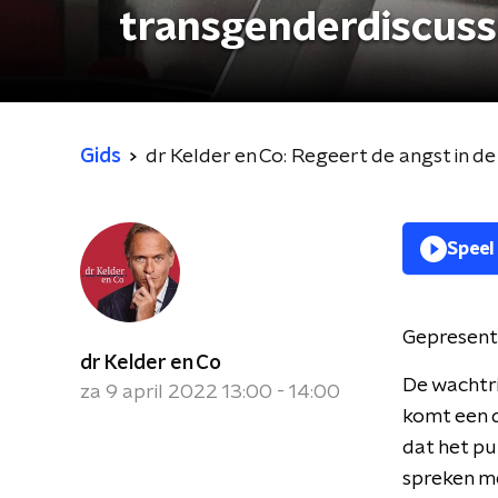
transgenderdiscussi
Gids
dr Kelder en Co: Regeert de angst in d
Speel
Gepresent
dr Kelder en Co
De wachtri
za 9 april 2022 13:00 - 14:00
komt een d
dat het pu
spreken me