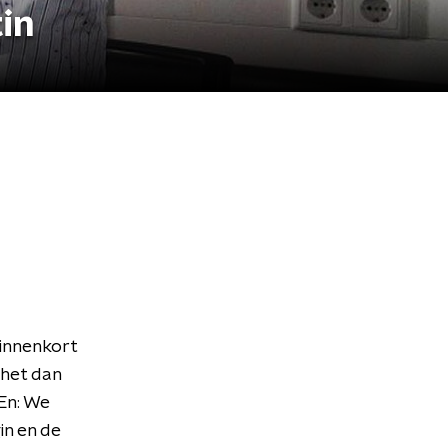
in
binnenkort
 het dan
En: We
in en de